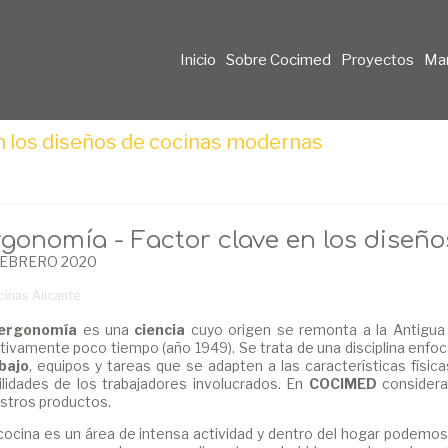
Inicio
Sobre Cocimed
Proyectos
Ma
n los diseños de cocinas modernas
rgonomía - Factor clave en los diseñ
FEBRERO 2020
inas Alicante
ergonomía
es una
ciencia
cuyo origen se remonta a la Antigua
ativamente poco tiempo (año 1949). Se trata de una disciplina enfo
bajo
, equipos y tareas que se adapten a las características físic
ilidades de los trabajadores involucrados. En
COCIMED
considera
stros productos.
cocina es un área de intensa actividad y dentro del hogar podemo