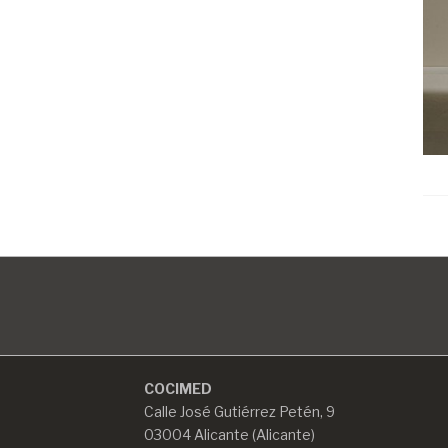
COCIMED
Calle José Gutiérrez Petén, 9
03004 Alicante (Alicante)