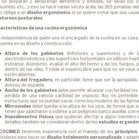
a se preparan y almacenan alimentos y bebidas, se lavan los ut
sumido, etc., y eso se hace varias veces al día, las 365 jornadas d
o obliga a un
diseño ergonómico
si se quiere evitar que sus usua
stornos posturales
.
acterísticas de una cocina ergonómica
 independencia de quién sea el encargado de la cocina en su casa, 
cuenta en su diseño y construcción:
Altura de los gabinetes
(inferiores y superiores) y de 
electrodomésticos y las superficies horizontales se utilicen man
estirarse. Asimismo, evalúe el alto del horno y de los fuegos
dentro de las ollas. Y mida el espacio libre para que no se vaya 
estén abiertas.
Altura del fregadero
, en particular, tiene que ser la apropiada
dolores de espalda.
Ancho de los gabinetes
debe permitir alcanzar con facilidad los
pérdida de una valiosa cantidad de espacio. Así, es preferible
estructuras que se puedan sacar, como los modelos de las farma
Microondas
debe quedar a la altura de los ojos, de forma que s
tener que agacharse o subirse a un peligroso banco auxiliar, con 
Impedimentos físicos
que pudieran afectar a algún miembro de
detalles también se consideran dentro de los
estudios ergonóm
COCIMED
tenemos experiencia con el manejo de los
principio
ticulares para hacer un
diseño totalmente personalizado
y adapt