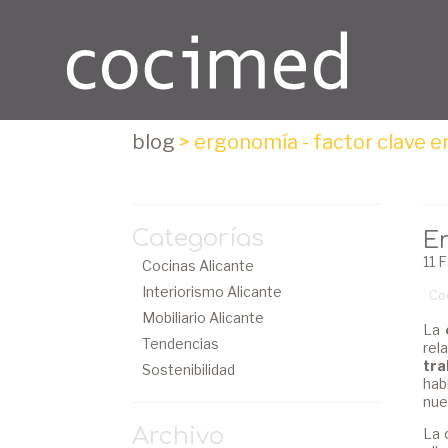
blog
>
ergonomía - factor clave e
Categorías
E
11 
Cocinas Alicante
Interiorismo Alicante
Coc
Mobiliario Alicante
La
Tendencias
rel
tra
Sostenibilidad
hab
nue
Archivo
La 