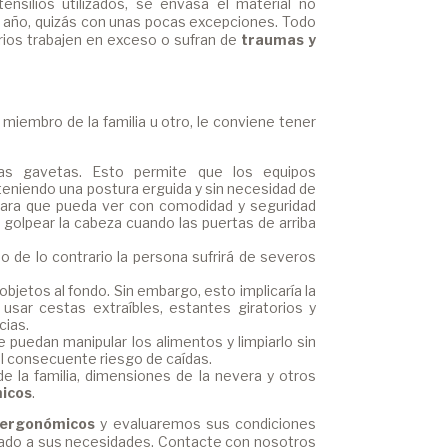
ensilios utilizados, se envasa el material no
el año, quizás con unas pocas excepciones. Todo
rios trabajen en exceso o sufran de
traumas y
miembro de la familia u otro, le conviene tener
las gavetas. Esto permite que los equipos
teniendo una postura erguida y sin necesidad de
, para que pueda ver con comodidad y seguridad
a golpear la cabeza cuando las puertas de arriba
, o de lo contrario la persona sufrirá de severos
 objetos al fondo. Sin embargo, esto implicaría la
 usar cestas extraíbles, estantes giratorios y
cias.
e puedan manipular los alimentos y limpiarlo sin
el consecuente riesgo de caídas.
 la familia, dimensiones de la nevera y otros
icos
.
s ergonómicos
y evaluaremos sus condiciones
ado a sus necesidades. Contacte con nosotros