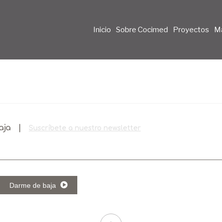
Inicio
Sobre Cocimed
Proyectos
M
baja |
Suscríbete a nuestro newsletter
Darme de baja